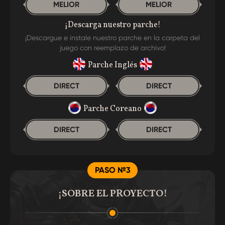
MELIOR
MELIOR
¡Descarga nuestro parche!
¡Descargue e instale nuestro parche en la carpeta del
juego con reemplazo de archivo!
Parche Inglés
DIRECT
DIRECT
Parche Coreano
DIRECT
DIRECT
¡SOBRE EL PROYECTO!